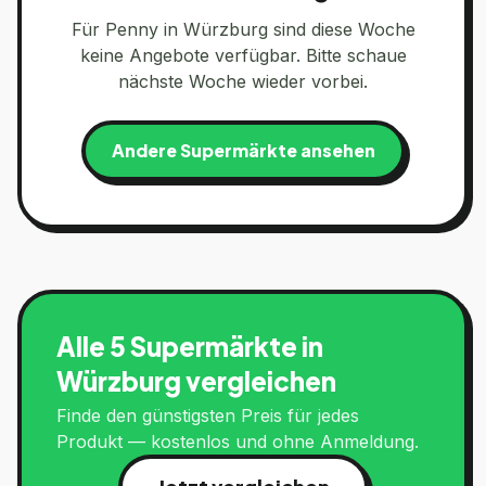
Für
Penny
in
Würzburg
sind diese Woche
keine Angebote verfügbar. Bitte schaue
nächste Woche wieder vorbei.
Andere Supermärkte ansehen
Alle 5 Supermärkte in
Würzburg
vergleichen
Finde den günstigsten Preis für jedes
Produkt — kostenlos und ohne Anmeldung.