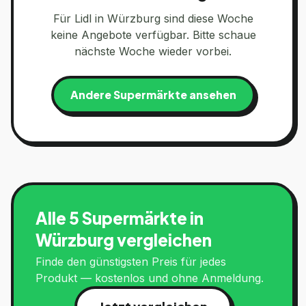
Für
Lidl
in
Würzburg
sind diese Woche
keine Angebote verfügbar. Bitte schaue
nächste Woche wieder vorbei.
Andere Supermärkte ansehen
Alle 5 Supermärkte in
Würzburg
vergleichen
Finde den günstigsten Preis für jedes
Produkt — kostenlos und ohne Anmeldung.