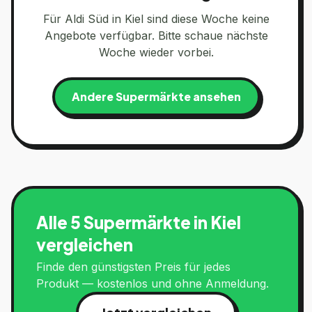
Für
Aldi Süd
in
Kiel
sind diese Woche keine
Angebote verfügbar. Bitte schaue nächste
Woche wieder vorbei.
Andere Supermärkte ansehen
Alle 5 Supermärkte in
Kiel
vergleichen
Finde den günstigsten Preis für jedes
Produkt — kostenlos und ohne Anmeldung.