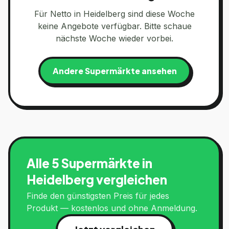
Für
Netto
in
Heidelberg
sind diese Woche
keine Angebote verfügbar. Bitte schaue
nächste Woche wieder vorbei.
Andere Supermärkte ansehen
Alle 5 Supermärkte in
Heidelberg
vergleichen
Finde den günstigsten Preis für jedes
Produkt — kostenlos und ohne Anmeldung.