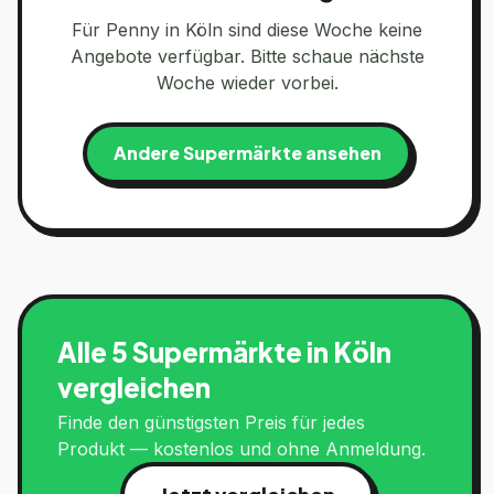
Für
Penny
in
Köln
sind diese Woche keine
Angebote verfügbar. Bitte schaue nächste
Woche wieder vorbei.
Andere Supermärkte ansehen
Alle 5 Supermärkte in
Köln
vergleichen
Finde den günstigsten Preis für jedes
Produkt — kostenlos und ohne Anmeldung.