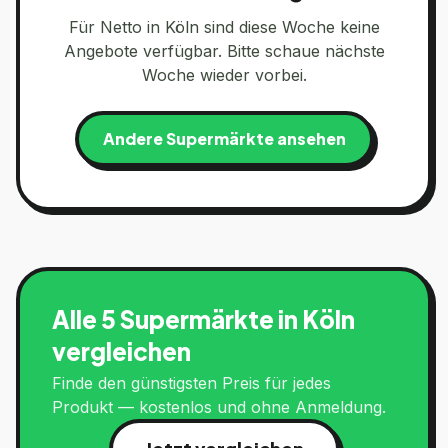
Für
Netto
in
Köln
sind diese Woche keine
Angebote verfügbar. Bitte schaue nächste
Woche wieder vorbei.
Andere Supermärkte ansehen
Alle 5 Supermärkte in
Köln
vergleichen
Finde den günstigsten Preis für jedes
Produkt — kostenlos und ohne Anmeldung.