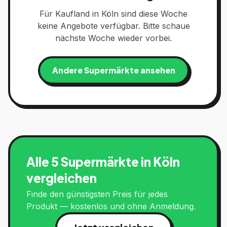
Für
Kaufland
in
Köln
sind diese Woche
keine Angebote verfügbar. Bitte schaue
nächste Woche wieder vorbei.
Andere Supermärkte ansehen
Alle 5 Supermärkte in
Köln
vergleichen
Finde den günstigsten Preis für jedes
Produkt — kostenlos und ohne Anmeldung.